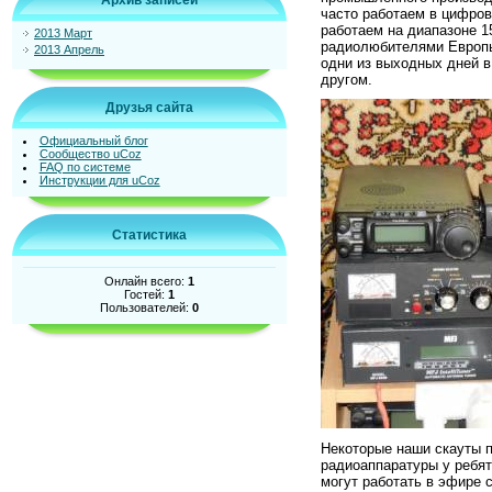
Архив записей
часто работаем в цифро
работаем на диапазоне 1
2013 Март
радиолюбителями Европы,
2013 Апрель
одни из выходных дней в
другом.
Друзья сайта
Официальный блог
Сообщество uCoz
FAQ по системе
Инструкции для uCoz
Статистика
Онлайн всего:
1
Гостей:
1
Пользователей:
0
Некоторые наши скауты 
радиоаппаратуры у ребят
могут работать в эфире 