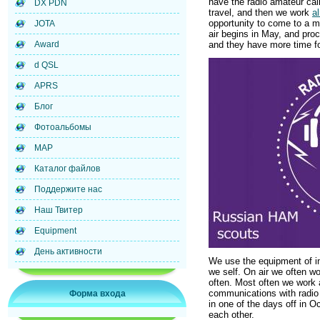
have the radio amateur cal
DX PDN
travel, and then we work
a
opportunity to come to a me
JOTA
air begins in May, and pro
Award
and they have more time f
d QSL
APRS
Блог
Фотоальбомы
MAP
Каталог файлов
Поддержите нас
Наш Твитер
Equipment
День активности
We use the equipment of in
we self. On air we often 
often. Most often we work a
communications with radio
Форма входа
in one of the days off in O
each other.