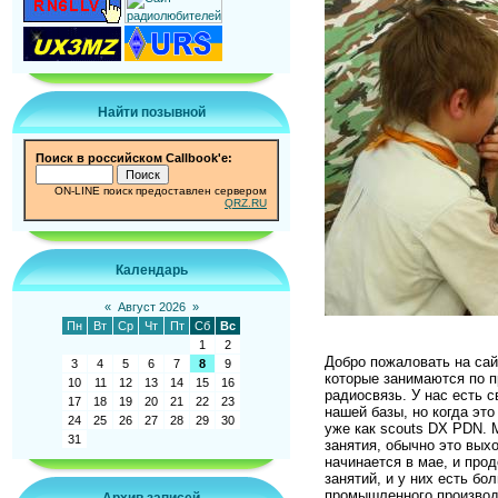
Найти позывной
Поиск в российском Callbook'e:
ON-LINE поиск предоставлен сервером
QRZ.RU
Календарь
«
Август 2026
»
Пн
Вт
Ср
Чт
Пт
Сб
Вс
1
2
Добро пожаловать на сай
3
4
5
6
7
8
9
которые занимаются по п
10
11
12
13
14
15
16
радиосвязь. У нас есть 
17
18
19
20
21
22
23
нашей базы, но когда эт
24
25
26
27
28
29
30
уже как
scouts
DX
PDN
. 
31
занятия, обычно это вых
начинается в мае, и про
занятий, и у них есть б
промышленного производ