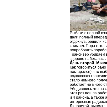
Рыбаки с полной оз
дали полный вперед
отдохнув, решили ис
снимает. Пора готови
попробовать поработ
Трансивер убираем в
здорово набегалась,
День второй 16 июн
Как говориться рано
постарался), что вы
подключаю трансивер
стало немного получ
работает не много ст
Убедившись что на с
этот раз пошла рабо
и 4 района, а также
интересные радиосв
Липовской, выполня