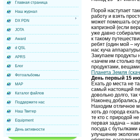
Главная страница
Порой наступает так
Наш журнал
работу и взять прост
DX PDN
может помешать осущ
капризной (если вери
JOTA
уже давно собиралис
к такому путешестви
Award
ребят (один мой – ну
d QSL
нас куча аппаратуры
Закупаем продукты н
APRS
«зачем им столько п
Блог
продуктами, вещами
Планета Земля (скач
Фотоальбомы
День первый 15 и
Ехать до места не та
MAP
самый настоящий пес
Каталог файлов
довольно долго, так 
Наконец добрались д
Поддержите нас
Находим отличное ме
хоть до города ехат
Наш Твитер
те кто с природой не
Equipment
первая задача – нав
посуда с бутылками 
День активности
улучшение экологии 
обожгли, расплющили