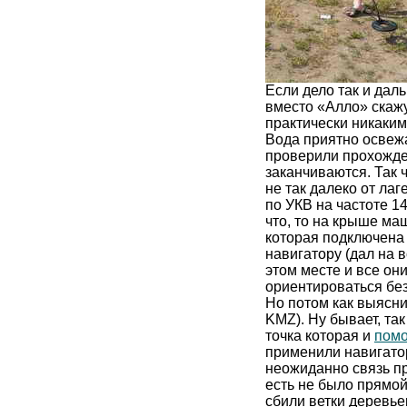
Если дело так и даль
вместо «Алло» скаж
практически никаким
Вода приятно освежа
проверили прохожден
заканчиваются. Так 
не так далеко от ла
по УКВ на частоте 1
что, то на крыше ма
которая подключена 
навигатору (дал на в
этом месте и все они
ориентироваться без
Но потом как выясни
KMZ). Ну бывает, та
точка которая и
помо
применили навигатор
неожиданно связь пр
есть не было прямой
сбили ветки деревье