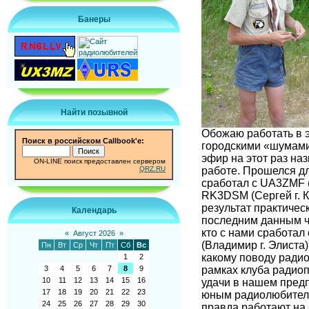
Банеры
Найти позывной
Обожаю работать в э
Поиск в российском Callbook'e:
городскими «шумами»
эфир на этот раз на
ON-LINE поиск предоставлен сервером
работе. Прошелся дл
QRZ.RU
сработал с UA3ZMF (
RK3DSM (Сергей г. К
результат практичес
Календарь
последним данным ч
кто с нами сработал
«
Август 2026
»
(Владимир г. Элиста
Пн
Вт
Ср
Чт
Пт
Сб
Вс
какому поводу радио
1
2
рамках клуба радиоп
3
4
5
6
7
8
9
10
11
12
13
14
15
16
удачи в нашем пред
17
18
19
20
21
22
23
юным радиолюбителя
24
25
26
27
28
29
30
правда работают на 