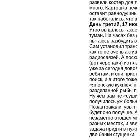
развели костер для т
много. Картошка печ
оставит равнодушным.
так набегались, что 
День третий, 17 и
Утро выдалось такое
туман. На часах без 
пытаюсь разбудить вс
Сам установил транс
как то не очень акт
радиосвязей. А поск
(вот черепахи) из п
уже за сегодня дово
ребятам, и они прис
поиск, и в итоге тож
«японскую кухню»: 
разделанной рыбы по
Ну чем вам не «суши
получилось уж больн
Позавтракали, увы п
будет оно получше. А
незаметно отошел ме
разных местах, и вв
задача придти в нуж
две банки сгущенки. 