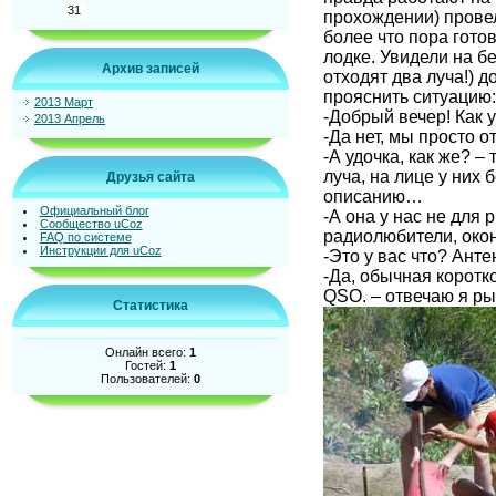
31
прохождении) провел
более что пора гото
лодке. Увидели на бе
Архив записей
отходят два луча!) 
прояснить ситуацию:
2013 Март
-Добрый вечер! Как 
2013 Апрель
-Да нет, мы просто о
-А удочка, как же? –
луча, на лице у них
Друзья сайта
описанию…
Официальный блог
-А она у нас не для 
Сообщество uCoz
радиолюбители, око
FAQ по системе
Инструкции для uCoz
-Это у вас что? Ант
-Да, обычная коротк
QSO. – отвечаю я ры
Статистика
Онлайн всего:
1
Гостей:
1
Пользователей:
0