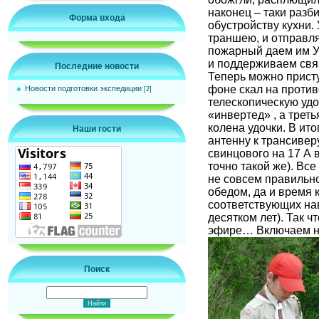
наконец – таки разб
Форма входа
обустройству кухни.
траншею, и отправля
пожарный даем им У
и поддерживаем свя
Последние новости
Теперь можно присту
фоне скал на проти
Новости подготовки экспедиции
[2]
телескопическую удо
«инвертед» , а трет
колена удочки. В ит
Наши гости
антенну к трансивер
свинцового на 17 А в
точно такой же). Вс
не совсем правильно
обедом, да и время 
соответствующих на
десятком лет). Так ч
эфире… Включаем на
Поиск